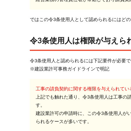
営
業
ではこの令3条使用人として認められるにはど
所
に
常
令3条使用人は権限が与えら
勤
で
あ
令3条使用人と認められるには下記要件が必要で
る
※建設業許可事務ガイドラインで明記
事
が
条
工事の請負契約に関する権限を与えられてい
件
上記でも触れた通り、令3条使用人は工事の
3.1
す。
令三
建設業許可の申請時に、この令3条使用人が
条使
られるケースが多いです。
用人
は欠