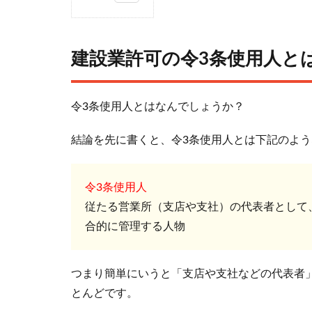
1
建設
業許
建設業許可の令3条使用人と
可の
令3
条使
令3条使用人とはなんでしょうか？
用人
と
結論を先に書くと、令3条使用人とは下記のよ
は？
2
令3条使用人
従た
従たる営業所（支店や支社）の代表者として
る営
合的に管理する人物
業所
を設
ける
つまり簡単にいうと「支店や支社などの代表者
場合
とんどです。
は令
3条