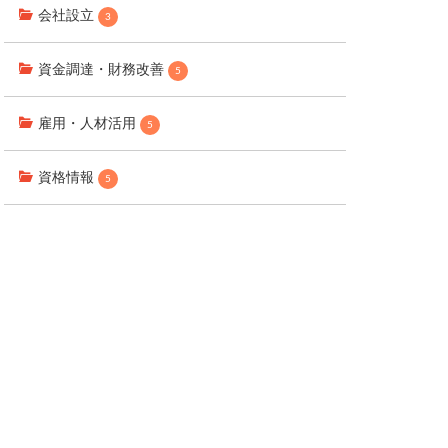
会社設立
3
資金調達・財務改善
5
雇用・人材活用
5
資格情報
5