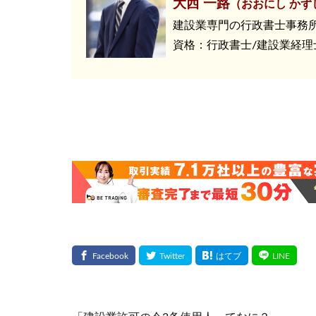
大西 一路
（おおにし かず
建設業専門の行政書士事務
資格：行政書士/建設業経理士