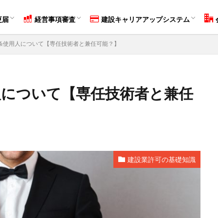
必須条件6つ！
分け方！
り易く解説！
！
断ページ！
届（事業年度終了届）とは？
！】届出が必要な変更事項について
経営事項審査とは？
Ｙ評点（経営状況）の算出方法
Ｘ評点（経営規模）の算出方法
Ｚ評点（技術力）の算出方法
Ｗ評点（社会性等）の算出方法
【必見！】評点を上げる方法！
建設キャリアアップシステムとは？
メリットとデメリットを徹底解説
申請したい方向け【申請方法解説】
事業者登録について
技能者登録について
外国人受入事業者の登録義務
個
株
会
更届
経営事項審査
建設キャリアアップシステム
リアアップシステム
決算変更届
必須条件6つ！
分け方！
り易く解説！
！
断ページ！
届（事業年度終了届）とは？
！】届出が必要な変更事項について
経営事項審査とは？
Ｙ評点（経営状況）の算出方法
Ｘ評点（経営規模）の算出方法
Ｚ評点（技術力）の算出方法
Ｗ評点（社会性等）の算出方法
【必見！】評点を上げる方法！
建設キャリアアップシステムとは？
メリットとデメリットを徹底解説
申請したい方向け【申請方法解説】
事業者登録について
技能者登録について
外国人受入事業者の登録義務
個
株
会
条使用人について【専任技術者と兼任可能？】
人について【専任技術者と兼任
申請
変更届
決算変更届
建設キャリアアップシステム
経営事
設業
行政書士
更新
ファクタリング
ホームページ
資金
定技能
技能実習計画
土木施工管理技士
建築施工管理技士
造
士
電気工事施工管理技士
補助金
ものづくり補助金
持続化補
建設業許可の基礎知識
転職
大阪
検索