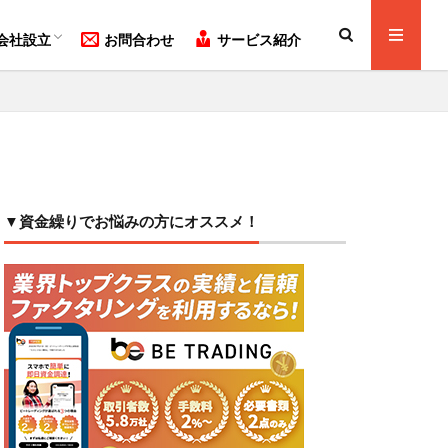
人と法人どっちが良い？
式会社と合同会社どっちが良い？
社設立の方法をわかり易く解説！
会社設立
お問合わせ
サービス紹介
人と法人どっちが良い？
式会社と合同会社どっちが良い？
社設立の方法をわかり易く解説！
▼資金繰りでお悩みの方にオススメ！
項審査
調達
外国人
園施工管理技士
助金