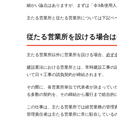
細かい論点はありますが、まずは「令3条使用人
使用
人を
主たる営業所と従たる営業所については下記ペ
必ず
配置
す
従たる営業所を設ける場合は
る！
2.1
営業
主たる営業所以外に営業所を設ける場合、
必ず
所の
定義
建設業法における営業所とは、常時建設工事の
に当
いて日々工事の請負契約が締結されます。
ては
まら
その際に、各営業所単位で代表者が決まってい
ない
る多数の契約を、その締結から履行まで総合的
事務
所に
この仕事は、主たる営業所では経営業務の管理
は令3
管理責任者は主たる営業所に常に駐在している
条使