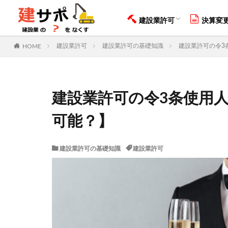
知らなきゃ取れない？許可の
もう間違えない！29業種の見
最短で取る！申請手順をわか
申請に必要な書類を全て紹介
【完全無料】許可取得無料診
決算変更
【要注意
建設業許可
決算変
建設業許可
建設キャ
知らなきゃ取れない？許可の
もう間違えない！29業種の見
最短で取る！申請手順をわか
申請に必要な書類を全て紹介
【完全無料】許可取得無料診
決算変更
【要注意
HOME
建設業許可
建設業許可の基礎知識
建設業許可の令3
カテゴリー
建設業許可の令3条使用
タグ
可能？】
建設業許可
会社設立
建
建設業許可の基礎知識
建設業許可
技能実習
特
管工事施工管理技
IT導入補助金