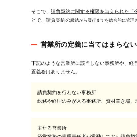
用人
そこで、
請負契約に関する権限を与えられた「
は配
とで、請負契約の
締結から履行までを総合的に管理
置不
要
3
営業所の定義に当てはまらない
令3
条
下記のような営業所に該当しない事務所や、経
使
用
置義務はありません。
人
は
請負契約を行わない事務所
権
限
総務や経理のみが入る事務所、資材置き場、
が
与
え
主たる営業所
ら
経営業務の管理責任者が常勤しており請負契
れ