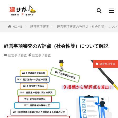
建設業許可
建設キャリアアップシステム
決算変更届
カテゴリー
HOME
経営事項審査
経営事項審査のＷ評点（社会性等）につい
タグ
経営事項審査のＷ評点（社会性等）について解説
建設業許可
申請
変更届
決算変更届
経営事項審査
経営事項審査
建設キャリアアップシステム
経営事項審査
会社設立
経営事項審査
建設業
行政書士
更新
ファクタリング
ホームページ
資金調達
外国人
技能実習
特定技能
技能実習計画
土木施工管理技士
建築施工管理技士
造園施工管理技士
管工事施工管理技士
電気工事施工管理技士
補助金
ものづくり補助金
持続化補助金
IT導入補助金
転職
大阪