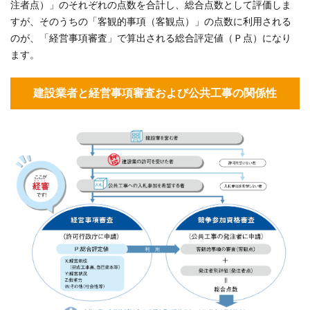
注者点）」のそれぞれの点数を合計し、総合点数として評価しま
の総
合評
すが、そのうちの「客観的事項（客観点）」の点数に利用される
定値
のが、「経営事項審査」で算出される総合評定値（Ｐ点）になり
（Ｐ
ます。
点）
の算
建設業者と経営事項審査および公共工事の関係性
出方
法
3
【本
題！】
Ｗ評点
（社会
性等）
の算出
方法に
ついて
3.1
Ｗ評
点