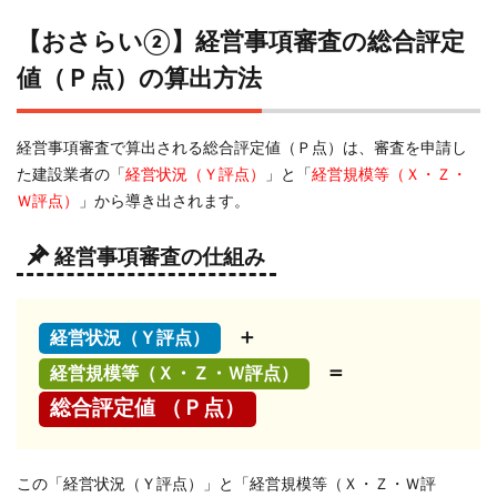
【おさらい②】経営事項審査の総合評定
4.1
Ｗ
値（Ｐ点）の算出方法
１：
労働
福祉
経営事項審査で算出される総合評定値（Ｐ点）は、審査を申請し
の状
た建設業者の「
経営状況（Ｙ評点）
」と「
経営規模等（Ｘ・Ｚ・
況
Ｗ評点）
」から導き出されます。
4.2
Ｗ
経営事項審査の仕組み
２：
建設
業の
＋
経営状況（Ｙ評点）
営業
継続
＝
経営規模等（Ｘ・Ｚ・Ｗ評点）
の状
総合評定値 （Ｐ点）
況
4.3
Ｗ
この「経営状況（Ｙ評点）」と「経営規模等（Ｘ・Ｚ・Ｗ評
３：