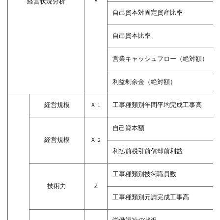
経営状況分析
Ｙ
の状
況
自己資本対固定資産比率
4.6
自己資本比率
Ｗ
６：
営業キャッシュフロー（絶対額）
研究
開発
の状
利益剰余金（絶対額）
況
経営規模
Ｘ
工事種類別年間平均完成工事高
１
4.7
Ｗ
自己資本額
７：
経営規模
Ｘ
２
建設
利払前税引前償却前利益
機械
の保
有状
工事種類別技術職員数
況
技術力
Ｚ
工事種類別元請完成工事高
4.8
Ｗ