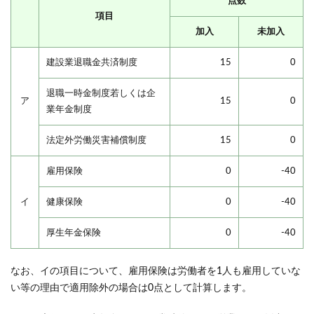
点数
項目
加入
未加入
建設業退職金共済制度
15
0
退職一時金制度若しくは企
ア
15
0
業年金制度
法定外労働災害補償制度
15
0
雇用保険
0
-40
イ
健康保険
0
-40
厚生年金保険
0
-40
なお、イの項目について、雇用保険は労働者を1人も雇用していな
い等の理由で適用除外の場合は0点として計算します。