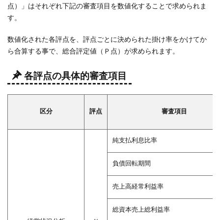
点）」はそれぞれ下記の審査項目を数値化することで求められま
防災
す。
活動
への
数値化された各評点を、評点ごとに決められた掛け率をかけてか
貢献
の状
ら合算する事で、総合評定値（Ｐ点）が求められます。
況
各評点の具体的審査項目
4.4
Ｗ
４：
法令
区分
評点
審査項目
順守
の状
純支払利息比率
況
4.5
負債回転期間
Ｗ
５：
売上高経常利益率
建設
業の
総資本売上総利益率
経理