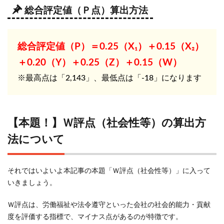
者の
総合評定値（Ｐ点）算出方法
育成
及び
確保
総合評定値（P）＝0.25（X₁）＋0.15（X₂）
の状
況
＋0.20（Y）＋0.25（Z）＋0.15（W）
4.10
※最高点は「2,143」、最低点は「-18」になります
Ｗ１～
Ｗ９か
らＷ評
点を算
【本題！】Ｗ評点（社会性等）の算出方
出！
法について
5
経営
事項
それではいよいよ本記事の本題「Ｗ評点（社会性等）」に入って
審査
いきましょう。
のＷ
評点
Ｗ評点は、労働福祉や法令遵守といった会社の社会的能力・貢献
（社
度を評価する指標で、マイナス点があるのが特徴です。
会性