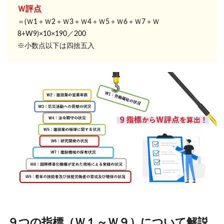
Ｗ評点
＝(Ｗ1＋Ｗ2＋Ｗ3＋Ｗ4＋Ｗ5＋Ｗ6＋Ｗ7＋Ｗ
8+W9)×10×190／200
※小数点以下は四捨五入
９つの指標（Ｗ１～Ｗ９）について解説