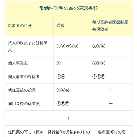
常勤性証明の為の確認書類
後期高齢者医療制度
対象者の区分
通常
被保険者
法人の役員または従業
①② or③④
③④⑬
員
個人事業主
⑤
⑦⑧⑬
個人事業の専従者
⑤⑥
⑥⑧⑬
就任直後の役員
⑨⑩⑫
ー
雇用直後の従業員
⑨⑪⑫
ー
＋
住民票の写し（原本・発行後3カ月以内のもの）：各市区町村の窓