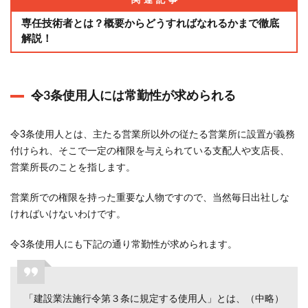
関連記事
性の
証明
専任技術者とは？概要からどうすればなれるかまで徹底
には
解説！
必ず
住民
票も
必要
令3条使用人には常勤性が求められる
にな
る
令3条使用人とは、主たる営業所以外の従たる営業所に設置が義務
6
付けられ、そこで一定の権限を与えられている支配人や支店長、
建設
営業所長のことを指します。
業許
可を
営業所での権限を持った重要な人物ですので、当然毎日出社しな
取る
ければいけないわけです。
時に
常勤
令3条使用人にも下記の通り常勤性が求められます。
性を
証明
する
ため
「建設業法施行令第３条に規定する使用人」とは、（中略）
の証