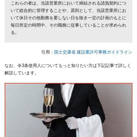
これらの者は、当該営業所において締結される請負契約につ
拠書
いて総合的に管理することや、原則として、当該営業所にお
類一
いて休日その他勤務を要しない日を除き一定の計画のもとに
覧
毎日所定の時間中、その職務に従事していることが求められ
7
る。
建設
業許
可の
引用
：
国土交通省 建設業許可事務ガイドライン
常勤
性と
なお、令3条使用人についてもっと知りたい方は下記記事で詳しく
は？
解説しています。
まと
め