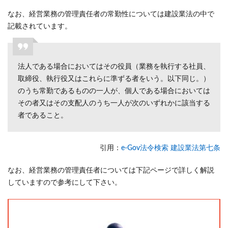
証明
なお、経営業務の管理責任者の常勤性については建設業法の中で
する
には
記載されています。
証拠
書類
が必
法人である場合においてはその役員（業務を執行する社員、
要
取締役、執行役又はこれらに準ずる者をいう。以下同じ。）
4.1
のうち常勤であるものの一人が、個人である場合においては
法人
その者又はその支配人のうち一人が次のいずれかに該当する
の役
者であること。
員ま
たは
従業
引用
：
e-Gov法令検索 建設業法第七条
員の
場合
なお、経営業務の管理責任者については下記ページで詳しく解説
は健
していますので参考にして下さい。
康保
険か
住民
税で