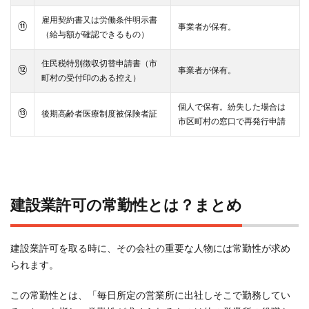
雇用契約書又は労働条件明示書
⑪
事業者が保有。
（給与額が確認できるもの）
住民税特別徴収切替申請書（市
⑫
事業者が保有。
町村の受付印のある控え）
個人で保有。紛失した場合は
⑬
後期高齢者医療制度被保険者証
市区町村の窓口で再発行申請
建設業許可の常勤性とは？まとめ
建設業許可を取る時に、その会社の重要な人物には常勤性が求め
られます。
この常勤性とは、「毎日所定の営業所に出社しそこで勤務してい