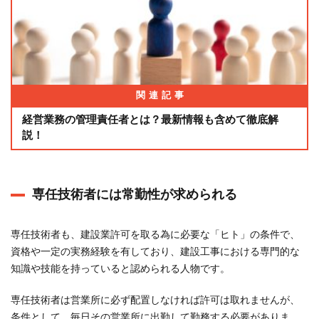
4.2
個人
事業
主の
場合
は国
関連記事
民健
康保
経営業務の管理責任者とは？最新情報も含めて徹底解
健で
説！
4.3
個人
事業
専任技術者には常勤性が求められる
主の
専従
者の
専任技術者も、建設業許可を取る為に必要な「ヒト」の条件で、
場合
資格や一定の実務経験を有しており、建設工事における専門的な
は国
知識や技能を持っていると認められる人物です。
民健
康保
専任技術者は営業所に必ず配置しなければ許可は取れませんが、
険と
条件として、毎日その営業所に出勤して勤務する必要がありま
確定