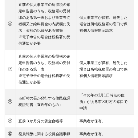
直前の個人事業主の所得税の確
定申告書のうち、税務署の受付
印のある第一表および事業専従
個人事業主が保有。紛失した
⑥
者欄又は給料賃金の内訳欄に氏
場合は所轄税務署の窓口で保
名・金額の記載がある書類
有個人情報開示請求
※電子申告の場合は税務署の受
信通知が必要
直前の個人事業主の所得税の確
定申告書のうち、税務署の受付
個人事業主が保有。紛失した
⑦
印のある第一表
場合は所轄税務署の窓口で保
※電子申告の場合は税務署の受
有個人情報開示請求
信通知が必要
「その年の1月1日時点の住
市町村の長が発行する住民税課
⑧
所」がある市区町村の窓口で
税証明書（直近年のもの）
申請
⑨
直前３か月分の賃金台帳等
事業者が保有。
⑩
役員報酬に関する役員会議事録
事業者が保有。