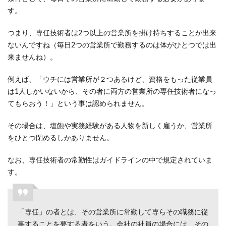
申告
す。
書で
つまり、専任技術者は2つ以上の営業所を掛け持ちすることが出来
4.4
ないんですね（毎日2つの営業所で勤務するのは体がひとつでは出
就任
来ませんね）。
直後
の役
例えば、「ウチには営業所が２つあるけど、資格をもった従業員
員の
は1人しかいないから、その者に両方の営業所の専任技術者になっ
場合
は賃
てもらおう！」という事は認められません。
金台
帳な
その場合は、塩飽や実務経験がある人物を新しく雇うか、営業所
どで
をひとつ閉めるしかありません。
代用
なお、専任技術者の常勤性はガイドラインの中で規定されていま
4.5
す。
雇用
直後
の従
業員
「専任」の者とは、その営業所に常勤して専らその職務に従
の場
事することを要する者をいう。会社の社員の場合には、その