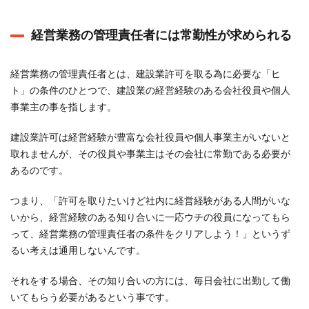
考え
て常
経営業務の管理責任者には常勤性が求められる
勤が
出来
ない
経営業務の管理責任者とは、建設業許可を取る為に必要な「ヒ
場合
ト」の条件のひとつで、建設業の経営経験のある会社役員や個人
には
事業主の事を指します。
常勤
性は
建設業許可は経営経験が豊富な会社役員や個人事業主がいないと
認め
取れませんが、その役員や事業主はその会社に常勤である必要が
られ
あるのです。
ない
4
つまり、「許可を取りたいけど社内に経営経験がある人間がいな
建設
いから、経営経験のある知り合いに一応ウチの役員になってもら
業許
って、経営業務の管理責任者の条件をクリアしよう！」というず
可を
るい考えは通用しないんです。
取る
時に
それをする場合、その知り合いの方には、毎日会社に出勤して働
常勤
いてもらう必要があるという事です。
性を