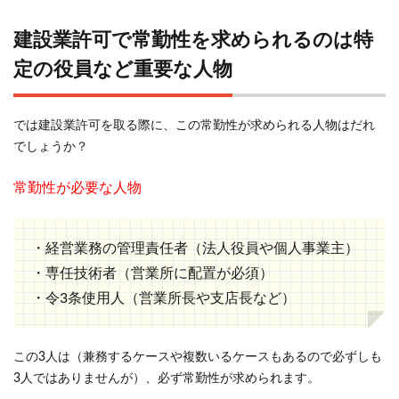
専任
技術
建設業許可で常勤性を求められるのは特
者に
定の役員など重要な人物
は常
勤性
が求
では建設業許可を取る際に、この常勤性が求められる人物はだれ
めら
れる
でしょうか？
2.3
常勤性が必要な人物
令3条
使用
人に
・経営業務の管理責任者（法人役員や個人事業主
）
は常
勤性
・専任技術者（営業所に配置が必須）
が求
・令3条使用人（営業所長や支店長など）
めら
れる
この3人は（兼務するケースや複数いるケースもあるので必ずしも
3
3人ではありませんが）、必ず常勤性が求められます。
常識
的に