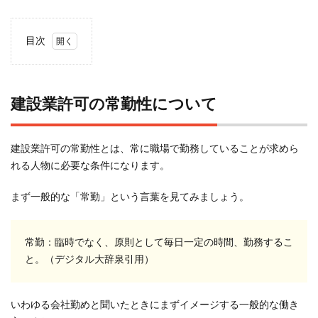
目次
1
建設
業許
建設業許可の常勤性について
可の
常勤
性に
建設業許可の常勤性とは、常に職場で勤務していることが求めら
つい
れる人物に必要な条件になります。
て
2
まず一般的な「常勤」という言葉を見てみましょう。
建設
業許
可で
常勤：臨時でなく、原則として毎日一定の時間、勤務するこ
常勤
と。（デジタル大辞泉引用）
性を
求め
られ
いわゆる会社勤めと聞いたときにまずイメージする一般的な働き
るの