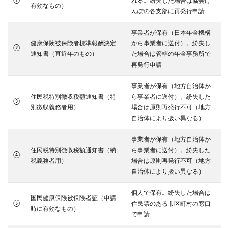
①
れる。紛失した場合は協会け
有効なもの）
んぽの各支部に再発行申請
事業者が保有（日本年金機構
健康保険被保険者標準報酬決定
から事業者に送付）。紛失し
②
通知書（直近年のもの）
た場合は管轄の年金事務所で
再発行申請
事業者が保有（地方自治体か
住民税特別徴収税額通知書（特
ら事業者に送付）。紛失した
③
別徴収義務者用）
場合は原則再発行不可（地方
自治体により扱い異なる）
事業者が保有（地方自治体か
住民税特別徴収税額通知書（納
ら事業者に送付）。紛失した
④
税義務者用）
場合は原則再発行不可（地方
自治体により扱い異なる）
個人で保有。紛失した場合は
国民健康保険被保険者証（申請
⑤
住民票のある市区町村の窓口
時に有効なもの）
で申請