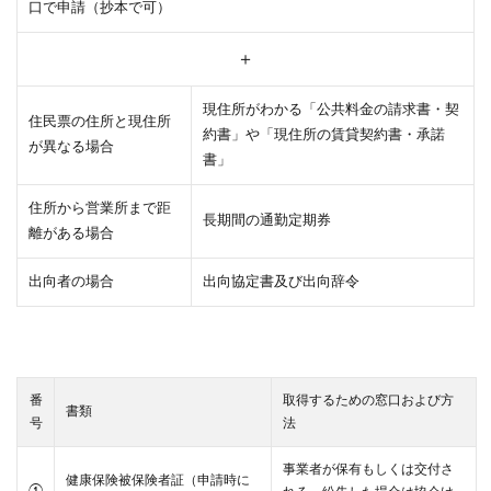
口で申請（抄本で可）
＋
現住所がわかる「公共料金の請求書・契
住民票の住所と現住所
約書」や「
現住所の賃貸契約書・承諾
が異なる場合
書」
住所から営業所まで距
長期間の通勤定期券
離がある場合
出向者の場合
出向協定書及び出向辞令
番
取得するための窓口および方
書類
号
法
事業者が保有もしくは交付さ
健康保険被保険者証（申請時に