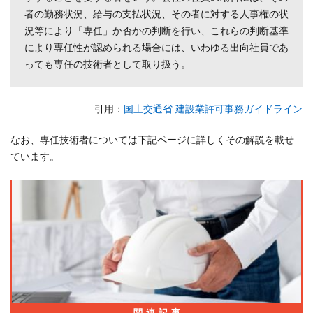
合は
者の勤務状況、給与の支払状況、その者に対する人事権の状
賃金
況等により「専任」か否かの判断を行い、これらの判断基準
台帳
など
により専任性が認められる場合には、いわゆる出向社員であ
で代
っても専任の技術者として取り扱う。
用
4.6
引用
：
国土交通省 建設業許可事務ガイドライン
出向
者の
なお、専任技術者については下記ページに詳しくその解説を載せ
場合
ています。
は出
向証
明書
や辞
令の
写し
が必
要
5
常勤