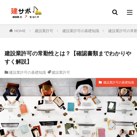
建設業許可
建設キャリアアップシステム
決算変更届
カテゴリー
HOME
建設業許可
建設業許可の基礎知識
建設業許可の常
タグ
建設業許可の常勤性とは？【確認書類までわかりや
建設業許可
申請
変更届
決算変更届
すく解説】
建設キャリアアップシステム
経営事項審査
会社設立
建設業許可の基礎知識
建設業許可
建設業
行政書士
更新
ファクタリング
建設業許可の基礎知識
ホームページ
資金調達
外国人
技能実習
特定技能
技能実習計画
土木施工管理技士
建築施工管理技士
造園施工管理技士
管工事施工管理技士
電気工事施工管理技士
補助金
ものづくり補助金
持続化補助金
IT導入補助金
転職
大阪