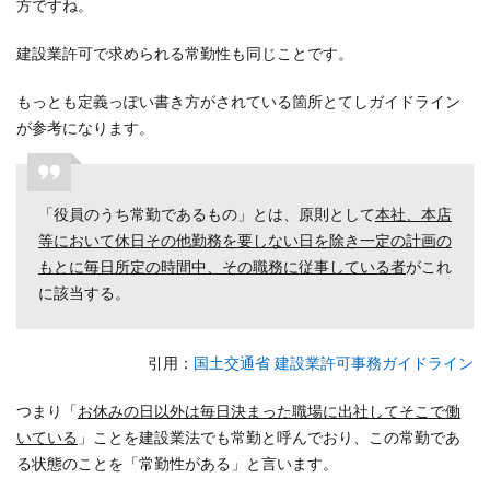
方ですね。
は特
定の
建設業許可で求められる常勤性も同じことです。
役員
など
もっとも定義っぽい書き方がされている箇所とてしガイドライン
重要
な人
が参考になります。
物
2.1
「役員のうち常勤であるもの」とは、原則として
経営
本社、本店
業務
等において休日その他勤務を要
しない日を除き一定の計画の
の管
もとに毎日所定の時間中、その職務に従事している者
がこれ
理責
に該当する。
任者
には
常勤
引用
：
国土交通省 建設業許可事務ガイドライン
性が
求め
つまり「
お休みの日以外は毎日決まった職場に出社してそこで働
られ
いている
」ことを建設業法でも常勤と呼んでおり、この常勤であ
る
る状態のことを「常勤性がある」と言います。
2.2