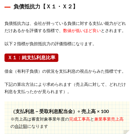
負債抵抗力【Ｘ１・Ｘ２】
負債抵抗力は、会社が持っている負債に対する支払い能力がどれ
だけあるかを評価する指標で、
数値が低いほど良い
とされます。
以下２指標が負担抵抗力の評価指標になります。
Ｘ１：純支払利息比率
借金（有利子負債）の状況を支払利息の視点からみた指標です。
下記の算出方法により求められます（売上高に対して、どれだけ
利息を支払ったかが見られます）。
（支払利息－受取利息配当金）÷ 売上高 × 100
※売上高は審査対象事業年度の
完成工事高
と
兼業事業売上高
の
合計額
になります