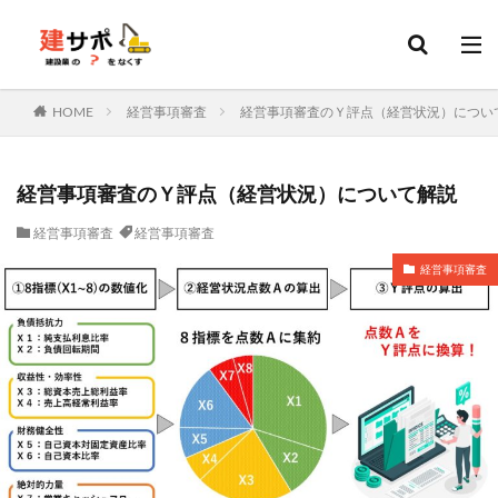
建設業許可
建設キャリアアップシステム
決算変更届
カテゴリー
HOME
経営事項審査
経営事項審査のＹ評点（経営状況）につい
タグ
経営事項審査のＹ評点（経営状況）について解説
建設業許可
申請
変更届
決算変更届
経営事項審査
経営事項審査
建設キャリアアップシステム
経営事項審査
会社設立
経営事項審査
建設業
行政書士
更新
ファクタリング
ホームページ
資金調達
外国人
技能実習
特定技能
技能実習計画
土木施工管理技士
建築施工管理技士
造園施工管理技士
管工事施工管理技士
電気工事施工管理技士
補助金
ものづくり補助金
持続化補助金
IT導入補助金
転職
大阪