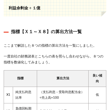
利益余剰金 ÷ １億
指標【Ｘ１～Ｘ８】の算出方法一覧
ここまで解説した８つの指標の算出方法を一覧にしました。
一度自社の財務諸表とこちらの表を照らし合わせながら、８つの
指標を数値化してみましょう。
良い傾
指標
算出方法
向
純支払利息
（支払利息－受取利息配当金）
X1
低
比率
÷売上高×100
負債回転期