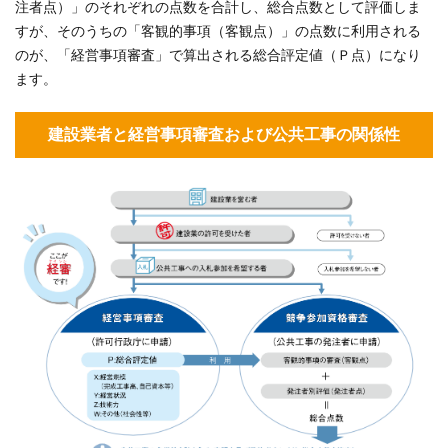
注者点）」のそれぞれの点数を合計し、総合点数として評価しま
の総
合評
すが、そのうちの「客観的事項（客観点）」の点数に利用される
定値
のが、「経営事項審査」で算出される総合評定値（Ｐ点）になり
（Ｐ
ます。
点）
の算
建設業者と経営事項審査および公共工事の関係性
出方
法
3
【本
題！】
Ｙ評点
（経営
状況）
の算出
方法に
ついて
3.1
Ｙ評
点