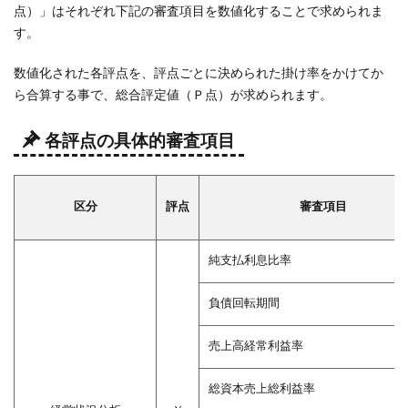
点）」はそれぞれ下記の審査項目を数値化することで求められま
健全
す。
性
【Ｘ
数値化された各評点を、評点ごとに決められた掛け率をかけてか
５・
Ｘ
ら合算する事で、総合評定値（Ｐ点）が求められます。
６】
各評点の具体的審査項目
4.4
絶対
的力
量
区分
評点
審査項目
【Ｘ
７・
純支払利息比率
Ｘ
８】
負債回転期間
4.5
指標
売上高経常利益率
【Ｘ
１～
総資本売上総利益率
Ｘ