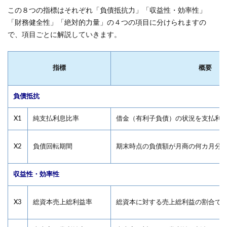
この８つの指標はそれぞれ「負債抵抗力」「収益性・効率性」
「財務健全性」「絶対的力量」の４つの項目に分けられますの
で、項目ごとに解説していきます。
指標
概要
負債抵抗
X1
純支払利息比率
借金（有利子負債）の状況を支払利
X2
負債回転期間
期末時点の負債額が月商の何カ月分
収益性・効率性
X3
総資本売上総利益率
総資本に対する売上総利益の割合で