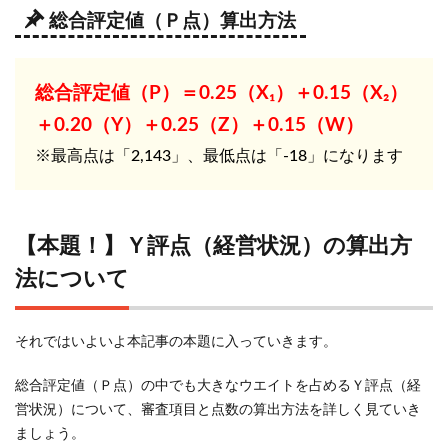
の！？
総合評定値（Ｐ点）算出方法
6
経営
総合評定値（P）＝0.25（X₁）＋0.15（X₂）
事項
審査
＋0.20（Y）＋0.25（Z）＋0.15（W）
のＹ
※最高点は「2,143」、最低点は「-18」になります
評点
（経
営状
況）
【本題！】Ｙ評点（経営状況）の算出方
につ
いて
法について
解説
まと
め
それではいよいよ本記事の本題に入っていきます。
総合評定値（Ｐ点）の中でも大きなウエイトを占めるＹ評点（経
営状況）について、審査項目と点数の算出方法を詳しく見ていき
ましょう。