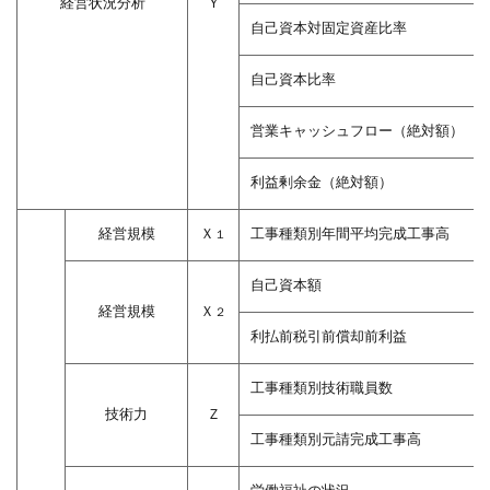
経営状況分析
Ｙ
８】
の算
自己資本対固定資産比率
出方
法一
自己資本比率
覧
営業キャッシュフロー（絶対額）
4.6
それ
ぞれ
利益剰余金（絶対額）
の指
標は
経営規模
Ｘ
工事種類別年間平均完成工事高
１
Ｙ評
点を
自己資本額
算出
経営規模
Ｘ
２
する
利払前税引前償却前利益
ため
にあ
工事種類別技術職員数
る！
技術力
Ｚ
5
工事種類別元請完成工事高
経営
事項