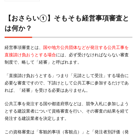
【お
さら
【おさらい①】そもそも経営事項審査と
い
①】
は何か？
そも
そも
経営
経営事項審査とは、
国や地方公共団体などが発注する公共工事を
事項
直接請け負おうとする場合
には、必ず受けなければならない審査
審査
制度で、略して「経審」と呼ばれます。
とは
何
「直接請け負おうとする」つまり「元請として受注」する場合に
か？
必要な審査ですので、下請けとして公共工事に参加するだけであ
2
れば、「経審」を受ける必要はありません。
【お
さら
公共工事を発注する国や都道府県などは、競争入札に参加しよう
い
とする建設業者について資格審査を行い、その審査の結果を経て
②】
発注する建設業者を決定します。
経営
事項
この資格審査は「客観的事項（客観点）」と「発注者別評価（発
審査