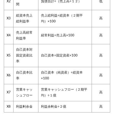
X2
負債合計÷（売上高÷１２）
低
間
総資本売上
売上総利益÷総資本（２期平
X3
高
総利益率
均）×100
売上高経常
X4
経常利益÷売上高×100
高
利益率
自己資本対
X5
固定資産比
自己資本÷固定資産×100
高
率
自己資本比
自己資本（純資産）÷総資本
X6
高
率
×100
営業キャッ
営業キャッシュフロー（２期平
X7
高
シュフロー
均）÷１億
X8
利益剰余金
利益余剰金÷２億
高