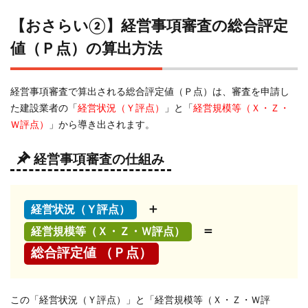
【おさらい②】経営事項審査の総合評定
4.1
負債
値（Ｐ点）の算出方法
抵抗
力
【Ｘ
経営事項審査で算出される総合評定値（Ｐ点）は、審査を申請し
１・
た建設業者の「
経営状況（Ｙ評点）
」と「
経営規模等（Ｘ・Ｚ・
Ｘ
Ｗ評点）
」から導き出されます。
２】
4.2
経営事項審査の仕組み
収益
性・
効率
＋
経営状況（Ｙ評点）
性
【Ｘ
＝
経営規模等（Ｘ・Ｚ・Ｗ評点）
３・
総合評定値 （Ｐ点）
Ｘ
４】
4.3
この「経営状況（Ｙ評点）」と「経営規模等（Ｘ・Ｚ・Ｗ評
財務