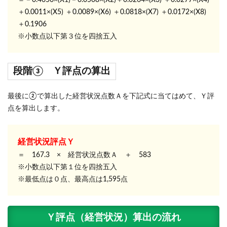
＝－0.4650×(X1)－0.0508×(X2)＋0.0264×(X3) ＋0.0277×(X4)
＋0.0011×(X5) ＋0.0089×(X6) ＋0.0818×(X7) ＋0.0172×(X8)
＋0.1906
※小数点以下第３位を四捨五入
段階③ Ｙ評点の算出
最後に②で算出した経営状況点数Ａを下記式に当てはめて、Ｙ評
点を算出します。
経営状況評点Ｙ
＝ 167.3 × 経営状況点数Ａ ＋ 583
※小数点以下第１位を四捨五入
※最低点は０点、最高点は1,595点
Ｙ評点（経営状況）算出の流れ