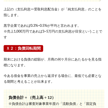
上記の（支払利息ー受取利息配当金）が「純支払利息」のことを
指します。
黒字企業であれば0.3%~0.5%が平均と言われます。
※売上1,000万円であれば3~5万円の支払利息が目安ということで
す
Ｘ２：負債回転期間
期末における負債の総額が、月商の何ケ月分にあたるかを見る指
標になります。
今ある借金を事業の売上から返済する場合に、最低でも必要とな
る期間と考えることが出来ます。
負債合計 ÷ （売上高 ÷ 12）
※負債合計は審査対象事業年度の「流動負債」と「固定負