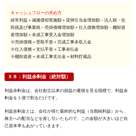
キャッシュフローの求め方
経常利益＋減価償却実施額＋貸倒引当金増加額－法人税・住
民税及び事業税－売掛債権増加額＋仕入債務増加額－棚卸資
産増加額＋未成工事受入金増加額
※売掛債権＝受取手形＋完成工事未収入金
※仕入債務＝支払手形＋工事未払金
※棚卸資産＝未成工事支出金＋材料貯蔵品
Ｘ８：利益余剰金（絶対額）
利益余剰金は、会社創立以来の損益の蓄積を見る指標で、利益余
剰金を１億で割るだけです。
利益余剰金とは、会社が得た最終的な利益（当期純利益）から、
株主への配当などを差し引いたもので、この金額が大きいほど自
己資本率もあがっていきます。