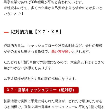
黒字企業であれば30%程度が平均と言われています。
※総資本のうち、多くの企業が自己資金よりも借金の方が多いと
いうことです
絶対的力量【Ｘ７・Ｘ８】
絶対的力量は、キャッシュフローや利益余剰金など、会社の規模
がそのまま反映される指標で、
高い方が良い
とされます。
ただどれも1億円単位での指標になるので、大企業以下はそこまで
差がつかない指標でもあります。
以下２指標が絶対的力量の評価指標になります。
Ｘ７：営業キャッシュフロー（絶対額）
営業活動で実際に手元に得られた現金が、どれだけ増加したかを
みる指標で、直前２期の営業キャッシュフローの平均を1億で割る