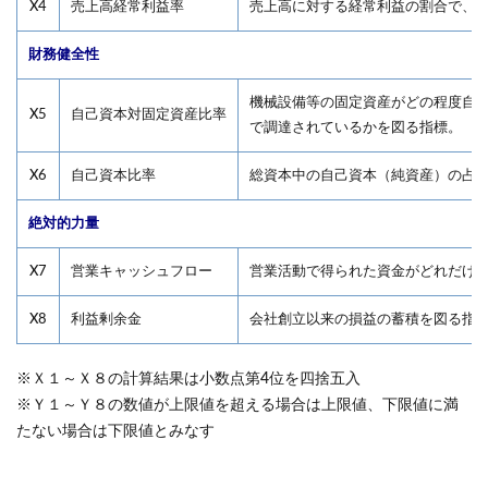
X4
売上高経常利益率
売上高に対する経常利益の割合で、
財務健全性
機械設備等の固定資産がどの程度自
X5
自己資本対固定資産比率
で調達されているかを図る指標。
X6
自己資本比率
総資本中の自己資本（純資産）の占
絶対的力量
X7
営業キャッシュフロー
営業活動で得られた資金がどれだけ
X8
利益剰余金
会社創立以来の損益の蓄積を図る指
※Ｘ１～Ｘ８の計算結果は小数点第4位を四捨五入
※Ｙ１～Ｙ８の数値が上限値を超える場合は上限値、下限値に満
たない場合は下限値とみなす