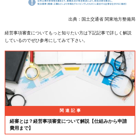
（経
営状
況）
出典：国土交通省 関東地方整備局
は８
つの
経営事項審査についてもっと知りたい方は下記記事で詳しく解説
指標
しているのでぜひ参考にしてみて下さい。
から
算出
され
る！
4
８つ
の指
標
（Ｘ
１～
関連記事
Ｘ
８）
経審とは？経営事項審査について解説【仕組みから申請
につ
費用まで】
いて
解説