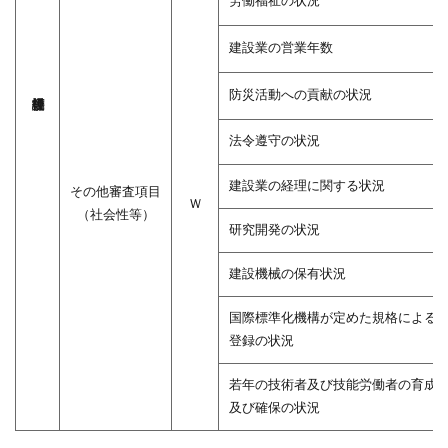
労働福祉の状況
審査
で利
建設業の営業年数
用す
るＹ
評点
防災活動への貢献の状況
は登
録経
法令遵守の状況
営状
況分
建設業の経理に関する状況
その他審査項目
析機
Ｗ
（社会性等）
関に
研究開発の状況
依頼
5.1
建設機械の保有状況
え？じ
ゃあ自
国際標準化機構が定めた規格による
分でＹ
登録の状況
評点を
計算で
若年の技術者及び技能労働者の育成
きる必
及び確保の状況
要はな
い