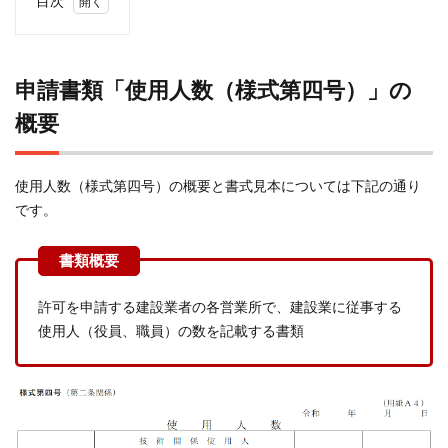
目次
1
申請書
類「使
申請書類「使用人数（様式第四号）」の
用人数
（様式
概要
第四
号）」
の概要
使用人数（様式第四号）の概要と書式見本については下記の通り
です。
2
使用
人数
の提
出が
許可を申請する建設業者の各営業所で、建設業に従事する
必要
使用人（役員、職員）の数を記載する書類
な申
請区
分
3
使用