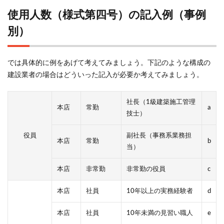
使用人数（様式第四号）の記入例（事例
別）
では具体的に例をあげて考えてみましょう。下記のような構成の
建設業者の場合はどういった記入が必要か考えてみましょう。
社長（1級建築施工管理
本店
常勤
a
技士）
役員
副社長（事務系業務担
本店
常勤
b
当）
本店
非常勤
非常勤の役員
c
本店
社員
10年以上の実務経験者
d
本店
社員
10年未満の見習い職人
e