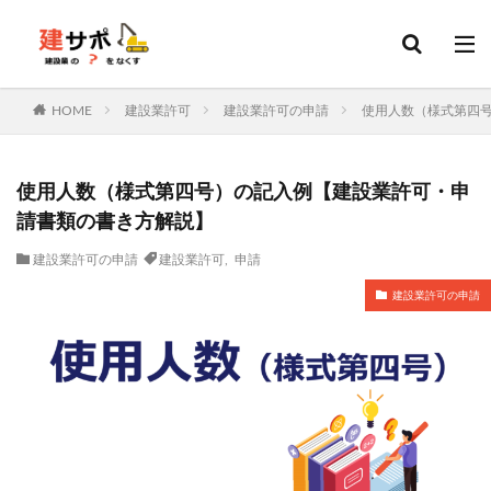
建設業許可
建設キャリアアップシステム
決算変更届
カテゴリー
HOME
建設業許可
建設業許可の申請
使用人数（様式第四
タグ
使用人数（様式第四号）の記入例【建設業許可・申
建設業許可
申請
変更届
決算変更届
請書類の書き方解説】
建設キャリアアップシステム
経営事項審査
会社設立
建設業許可の申請
建設業許可
,
申請
建設業
行政書士
更新
ファクタリング
建設業許可の申請
ホームページ
資金調達
外国人
技能実習
特定技能
技能実習計画
土木施工管理技士
建築施工管理技士
造園施工管理技士
管工事施工管理技士
電気工事施工管理技士
補助金
ものづくり補助金
持続化補助金
IT導入補助金
転職
大阪