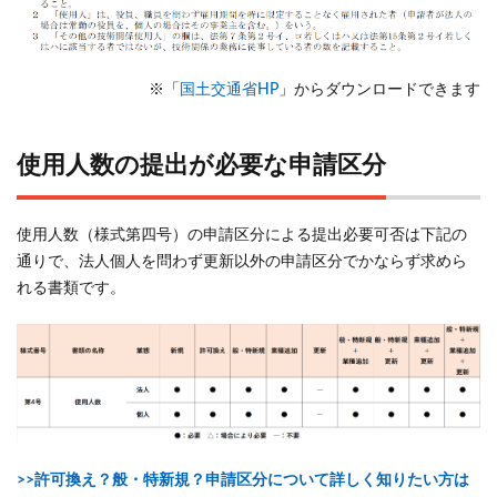
の記
入例
（事
例
※「
国土交通省HP
」からダウンロードできます
別）
5
使用人数の提出が必要な申請区分
申請
書類
作成
使用人数（様式第四号）の申請区分による提出必要可否は下記の
でお
通りで、法人個人を問わず更新以外の申請区分でかならず求めら
困り
れる書類です。
の方
は
6
使用
人数
（様
式第
四
>>許可換え？般・特新規？申請区分について詳しく知りたい方は
号）