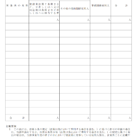
人数
（様
式第
四
号）
の書
き
方・
記入
例
3.1
記入
例
4
使用
人数
（様
式第
四
号）