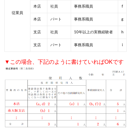
本店
社員
事務系職員
f
従業員
本店
パート
事務系職員
g
支店
社員
10年以上の実務経験者
h
支店
パート
事務系職員
i
▼この場合、下記のように書けていればOKです