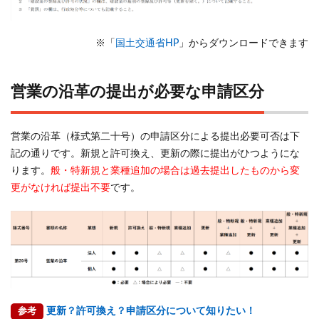
業の
沿
革」
※「
国土交通省HP
」からダウンロードできます
まと
め
営業の沿革の提出が必要な申請区分
営業の沿革（様式第二十号）の申請区分による提出必要可否は下
記の通りです。新規と許可換え、更新の際に提出がひつようにな
ります。
般・特新規と業種追加の場合は過去提出したものから変
更がなければ提出不要
です。
参考
更新？許可換え？申請区分について知りたい！