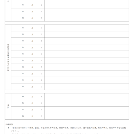
書き
方・
記入
例
3.1
記入
例
4
申請
書類
作成
でお
困り
の方
は
5
申請
書類
「営