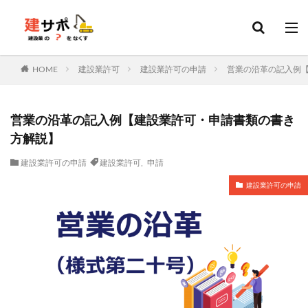
建設業許可
建設キャリアアップシステム
決算変更届
カテゴリー
HOME
建設業許可
建設業許可の申請
営業の沿革の記入例
タグ
営業の沿革の記入例【建設業許可・申請書類の書き
建設業許可
申請
変更届
決算変更届
方解説】
建設キャリアアップシステム
経営事項審査
会社設立
建設業許可の申請
建設業許可
,
申請
建設業
行政書士
更新
ファクタリング
建設業許可の申請
ホームページ
資金調達
外国人
技能実習
特定技能
技能実習計画
土木施工管理技士
建築施工管理技士
造園施工管理技士
管工事施工管理技士
電気工事施工管理技士
補助金
ものづくり補助金
持続化補助金
IT導入補助金
転職
大阪