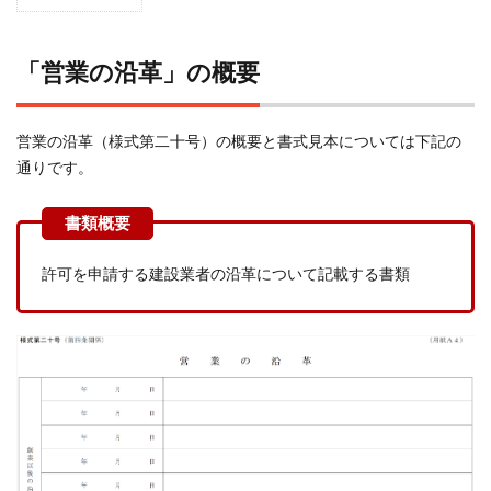
1
「営
業の
「営業の沿革」の概要
沿
革」
の概
営業の沿革（様式第二十号）の概要と書式見本については下記の
要
通りです。
2
営業
の沿
革の
許可を申請する建設業者の沿革について記載する書類
提出
が必
要な
申請
区分
3
営業
の沿
革の