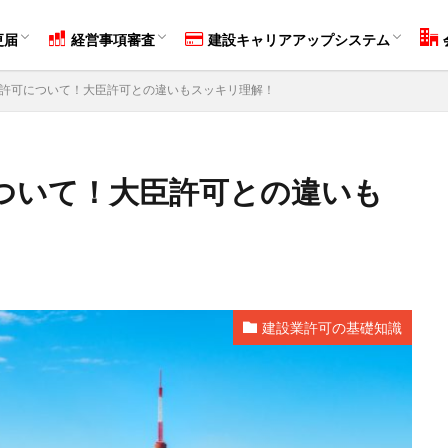
必須条件6つ！
分け方！
り易く解説！
！
断ページ！
届（事業年度終了届）とは？
！】届出が必要な変更事項について
経営事項審査とは？
Ｙ評点（経営状況）の算出方法
Ｘ評点（経営規模）の算出方法
Ｚ評点（技術力）の算出方法
Ｗ評点（社会性等）の算出方法
【必見！】評点を上げる方法！
建設キャリアアップシステムとは？
メリットとデメリットを徹底解説
申請したい方向け【申請方法解説】
事業者登録について
技能者登録について
外国人受入事業者の登録義務
個
株
会
更届
経営事項審査
建設キャリアアップシステム
リアアップシステム
決算変更届
必須条件6つ！
分け方！
り易く解説！
！
断ページ！
届（事業年度終了届）とは？
！】届出が必要な変更事項について
経営事項審査とは？
Ｙ評点（経営状況）の算出方法
Ｘ評点（経営規模）の算出方法
Ｚ評点（技術力）の算出方法
Ｗ評点（社会性等）の算出方法
【必見！】評点を上げる方法！
建設キャリアアップシステムとは？
メリットとデメリットを徹底解説
申請したい方向け【申請方法解説】
事業者登録について
技能者登録について
外国人受入事業者の登録義務
個
株
会
許可について！大臣許可との違いもスッキリ理解！
ついて！大臣許可との違いも
申請
変更届
決算変更届
建設キャリアアップシステム
経営事
設業
行政書士
更新
ファクタリング
ホームページ
資金
定技能
技能実習計画
土木施工管理技士
建築施工管理技士
造
士
電気工事施工管理技士
補助金
ものづくり補助金
持続化補
建設業許可の基礎知識
転職
大阪
検索