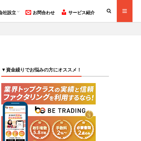
人と法人どっちが良い？
式会社と合同会社どっちが良い？
社設立の方法をわかり易く解説！
会社設立
お問合わせ
サービス紹介
人と法人どっちが良い？
式会社と合同会社どっちが良い？
社設立の方法をわかり易く解説！
▼資金繰りでお悩みの方にオススメ！
項審査
調達
外国人
園施工管理技士
助金