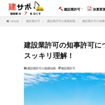
知らなきゃ取れない？許可の
もう間違えない！29業種の見
最短で取る！申請手順をわか
申請に必要な書類を全て紹介
【完全無料】許可取得無料診
決算変更
【要注意
建設業許可
決算変
建設業許可
建設キャ
知らなきゃ取れない？許可の
もう間違えない！29業種の見
最短で取る！申請手順をわか
申請に必要な書類を全て紹介
【完全無料】許可取得無料診
決算変更
【要注意
HOME
建設業許可
建設業許可の基礎知識
建設業許可の知事
カテゴリー
建設業許可の知事許可に
タグ
スッキリ理解！
建設業許可
会社設立
建
建設業許可の基礎知識
建設業許可
技能実習
特
管工事施工管理技
IT導入補助金