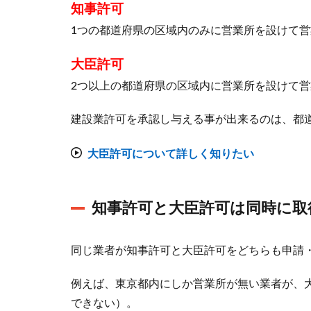
と大
知事許可
臣許
1つの都道府県の区域内のみに営業所を設けて
可は
同時
大臣許可
に取
2つ以上の都道府県の区域内に営業所を設けて
得出
来な
建設業許可を承認し与える事が出来るのは、都
い
2
大臣許可について詳しく知りたい
知
事
許
知事許可と大臣許可は同時に取
可
の
同じ業者が知事許可と大臣許可をどちらも申請
申
請
例えば、東京都内にしか営業所が無い業者が、
先
は
できない）。