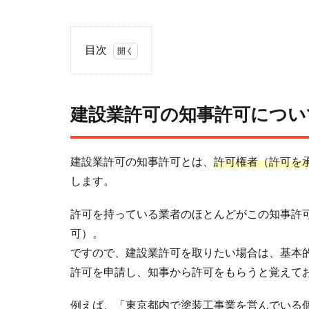
目次
1
建
設
建設業許可の知事許可につい
業
許
可
建設業許可の知事許可とは、
許可権者（許可を
の
します。
知
事
許可を持っている業者のほとんどがこの知事許可
許
可）。
可
ですので、建設業許可を取りたい場合は、基本
に
つ
許可を申請し、知事から許可をもらうと覚えてお
い
て
例えば、「東京都内で塗装工事業を営んでいる