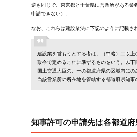
各
逆も同じで、東京都と千葉県に営業所がある業
都
申請できない）。
道
府
なお、これらは建設業法に下記のように記載さ
県
庁
に
建設業を営もうとする者は、（中略）二以上
あ
る
政令で定めるこれに準ずるものをいう。以下
窓
国土交通大臣の、一の都道府県の区域内にの
口
当該営業所の所在地を管轄する都道府県知事
3
知
事
許
可
知事許可の申請先は各都道府
の
申