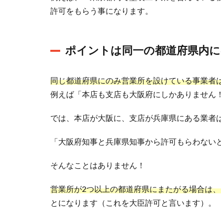
許可をもらう事になります。
1.1
ポイ
ント
ポイントは同一の都道府県内に
は同
一の
都道
同じ都道府県にのみ営業所を設けている事業者
府県
例えば「本店も支店も大阪府にしかありません
内に
のみ
では、本店が大阪に、支店が兵庫県にある業者
営業
所を
「大阪府知事と兵庫県知事から許可もらわない
設け
てい
そんなことはありません！
る事
1.2
営業所が2つ以上の都道府県にまたがる場合は
知事
とになります（これを大臣許可と言います）。
許可