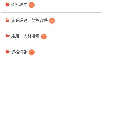
会社設立
3
資金調達・財務改善
5
雇用・人材活用
5
資格情報
5