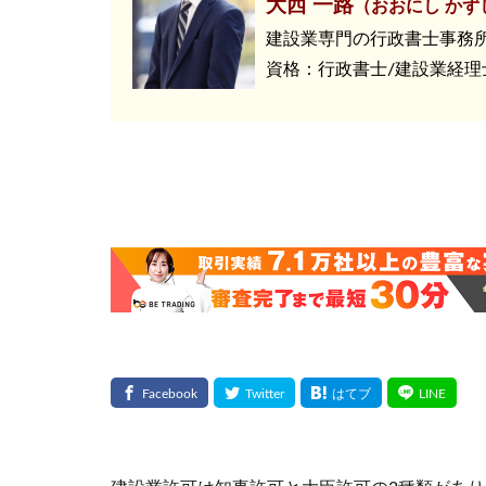
大西 一路
（おおにし かず
建設業専門の行政書士事務
資格：行政書士/建設業経理士