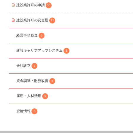
建設業許可の申請
35
建設業許可の変更届
11
経営事項審査
6
建設キャリアアップシステム
8
会社設立
3
資金調達・財務改善
5
雇用・人材活用
5
資格情報
5