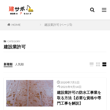
建設業許可
建設キャリアアップシステム
決算変更届
カテゴリー
HOME
建設業許可 (ページ5)
タグ
CATEGORY
建設業許可
建設業許可
申請
変更届
決算変更届
建設キャリアアップシステム
経営事項審査
会社設立
建設業
行政書士
更新
ファクタリング
新着順
人気順
ホームページ
資金調達
外国人
技能実習
特定技能
技能実習計画
土木施工管理技士
2020年7月1日
建築施工管理技士
造園施工管理技士
2021年9月14日
管工事施工管理技士
電気工事施工管理技士
補助金
建設業許可の防水工事業を
取る方法【必要な資格や専
ものづくり補助金
持続化補助金
IT導入補助金
門工事を解説】
転職
大阪